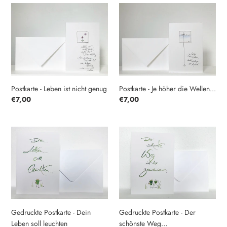
Postkarte
Postkarte
-
-
Leben
Je
ist
höher
nicht
die
genug
Wellen...
Postkarte - Je höher die Wellen...
Postkarte - Leben ist nicht genug
Normaler
€7,00
Normaler
€7,00
Preis
Preis
Gedruckte
Gedruckte
Postkarte
Postkarte
-
-
Dein
Der
Leben
schönste
soll
Weg…
leuchten
Gedruckte Postkarte - Dein
Gedruckte Postkarte - Der
Leben soll leuchten
schönste Weg…