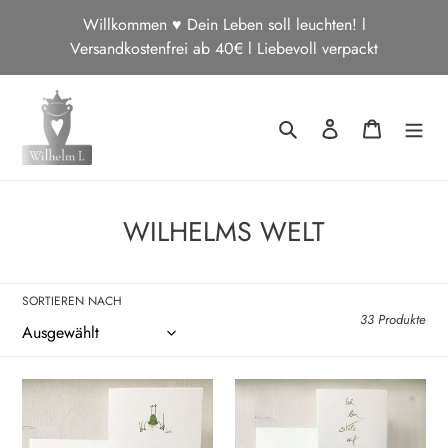
Direkt
Willkommen ♥ Dein Leben soll leuchten! l
zum
Versandkostenfrei ab 40€ l Liebevoll verpackt
Inhalt
Suchen
Einloggen
Warenkor
K
WILHELMS WELT
a
t
SORTIEREN NACH
e
33 Produkte
g
o
Postkarte
Postkarte
-
-
r
Für
Ich