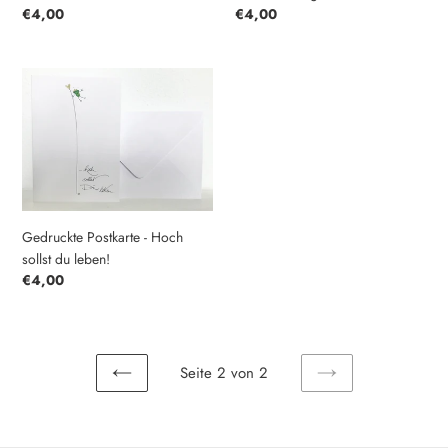
Normaler
€4,00
Normaler
€4,00
Preis
Preis
Gedruckte
Postkarte
-
Hoch
sollst
du
leben!
Gedruckte Postkarte - Hoch
sollst du leben!
Normaler
€4,00
Preis
Seite 2 von 2
VORHERIGE
NÄCHSTE
SEITE
SEITE