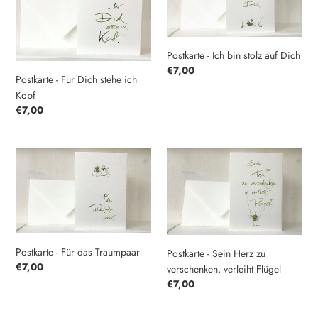
i
Dich
bin
stehe
stolz
e
ich
auf
:
Kopf
Dich
Postkarte - Ich bin stolz auf Dich
Normaler
€7,00
Postkarte - Für Dich stehe ich
Preis
Kopf
Normaler
€7,00
Preis
Postkarte
Postkarte
-
-
Für
Sein
das
Herz
Traumpaar
zu
verschenken,
verleiht
Postkarte - Für das Traumpaar
Postkarte - Sein Herz zu
Flügel
Normaler
€7,00
verschenken, verleiht Flügel
Preis
Normaler
€7,00
Preis